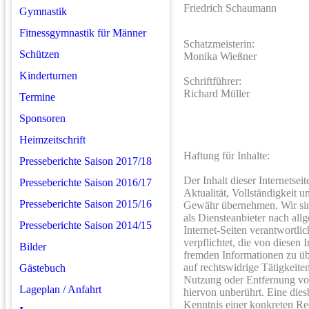
Friedrich Schaumann
Gymnastik
Fitnessgymnastik für Männer
Schatzmeisterin:
Schützen
Monika Wießner
Kinderturnen
Schriftführer:
Richard Müller
Termine
Sponsoren
Heimzeitschrift
Haftung für Inhalte:
Presseberichte Saison 2017/18
Der Inhalt dieser Internetseit
Presseberichte Saison 2016/17
Aktualität, Vollständigkeit 
Presseberichte Saison 2015/16
Gewähr übernehmen. Wir s
als Diensteanbieter nach all
Presseberichte Saison 2014/15
Internet-Seiten verantwortlic
verpflichtet, die von diesen 
Bilder
fremden Informationen zu ü
auf rechtswidrige Tätigkeite
Gästebuch
Nutzung oder Entfernung vo
Lageplan / Anfahrt
hiervon unberührt. Eine dies
Kenntnis einer konkreten R